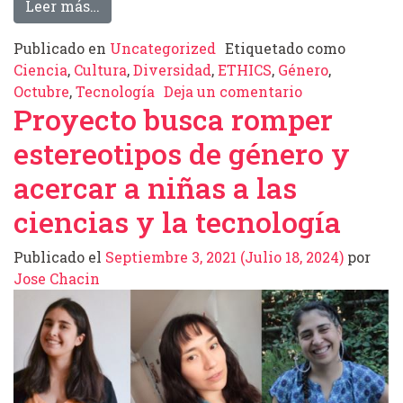
from Llamado a presentar escritos: Cuade
Leer más…
Publicado en
Uncategorized
Etiquetado como
Ciencia
,
Cultura
,
Diversidad
,
ETHICS
,
Género
,
en Llamado a 
Octubre
,
Tecnología
Deja un comentario
Proyecto busca romper
estereotipos de género y
acercar a niñas a las
ciencias y la tecnología
Publicado el
Septiembre 3, 2021
(Julio 18, 2024)
por
Jose Chacin