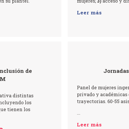
en su plantel.
mujeres;
3)
acceso y dis
Leer más
inclusión de
Jornadas 
EM
Panel de mujeres ingen
privado y académicas 
tiva distintas
trayectorias. 60-55 asi
incluyendo los
ue tienen los
...
Leer más