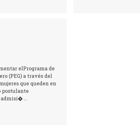
mentar elPrograma de
ero (PEG) a través del
 mujeres que queden en
mo postulante
 admisi� ...